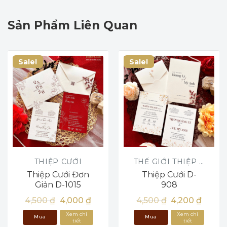
Sản Phẩm Liên Quan
Sale!
Sale!
THIỆP CƯỚI
THẾ GIỚI THIỆP CƯỚI
Thiệp Cưới Đơn
Thiệp Cưới D-
Giản D-1015
908
Giá
Giá
Giá
Giá
4,500
₫
4,000
₫
4,500
₫
4,200
₫
gốc
hiện
gốc
hiện
là:
tại
là:
tại
Xem chi
Xem chi
Mua
Mua
4,500 ₫.
là:
4,500 ₫.
là:
tiết
tiết
4,000 ₫.
4,200 ₫