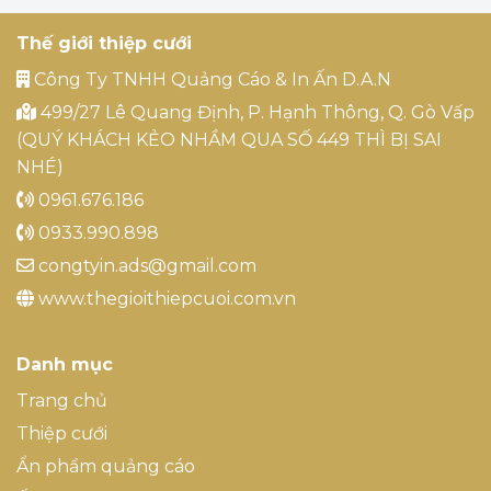
Thế giới thiệp cưới
Công Ty TNHH Quảng Cáo & In Ấn D.A.N
499/27 Lê Quang Định, P. Hạnh Thông, Q. Gò Vấp
(QUÝ KHÁCH KẺO NHẦM QUA SỐ 449 THÌ BỊ SAI
NHÉ)
0961.676.186
0933.990.898
congtyin.ads@gmail.com
www.thegioithiepcuoi.com.vn
Danh mục
Trang chủ
Thiệp cưới
Ẩn phẩm quảng cáo