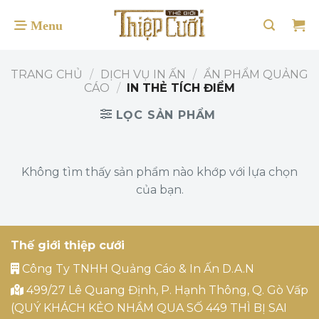
Bỏ
qua
nội
dung
TRANG CHỦ
/
DỊCH VỤ IN ẤN
/
ẨN PHẨM QUẢNG
CÁO
/
IN THẺ TÍCH ĐIỂM
LỌC SẢN PHẨM
Không tìm thấy sản phẩm nào khớp với lựa chọn
của bạn.
Thế giới thiệp cưới
Công Ty TNHH Quảng Cáo & In Ấn D.A.N
499/27 Lê Quang Định, P. Hạnh Thông, Q. Gò Vấp
(QUÝ KHÁCH KẺO NHẦM QUA SỐ 449 THÌ BỊ SAI