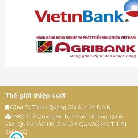
Thế giới thiệp cưới
Công Ty TNHH Quảng Cáo & In Ấn D.A.N
499/27 Lê Quang Định, P. Hạnh Thông, Q. Gò
Vấp (QUÝ KHÁCH KẺO NHẦM QUA SỐ 449 THÌ BỊ
SAI NHÉ)