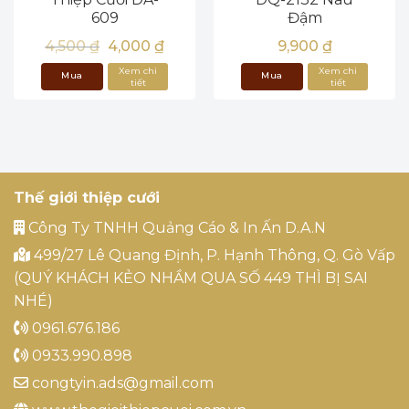
609
Đậm
Giá
Giá
4,500
₫
4,000
₫
9,900
₫
gốc
hiện
là:
tại
Xem chi
Xem chi
Mua
Mua
4,500 ₫.
là:
tiết
tiết
4,000 ₫.
ngay
ngay
Thế giới thiệp cưới
Công Ty TNHH Quảng Cáo & In Ấn D.A.N
499/27 Lê Quang Định, P. Hạnh Thông, Q. Gò Vấp
(QUÝ KHÁCH KẺO NHẦM QUA SỐ 449 THÌ BỊ SAI
NHÉ)
0961.676.186
0933.990.898
congtyin.ads@gmail.com